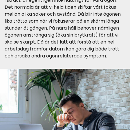
i sträck är egentligen inte naturligt för våra ögon.
Det normala är att vi hela tiden skiftar vårt fokus
mellan olika saker och avstånd. Då blir inte ögonen
lika trötta som när vi fokuserar på en skärm långa
stunder åt gången. På nära håll behöver nämligen
ögonen anstränga sig (öka sin brytkraft) för att vi
ska se skarpt. Då är det lätt att förstå att en hel
arbetsdag framför datorn kan göra dig både trött
och orsaka andra ögonrelaterade symptom.