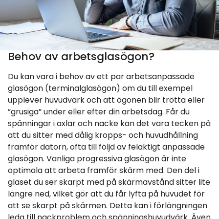
Behov av arbetsglasögon?
Du kan vara i behov av ett par arbetsanpassade
glasögon (terminalglasögon) om du till exempel
upplever huvudvärk och att ögonen blir trötta eller
”grusiga” under eller efter din arbetsdag. Får du
spänningar i axlar och nacke kan det vara tecken på
att du sitter med dålig kropps- och huvudhållning
framför datorn, ofta till följd av felaktigt anpassade
glasögon. Vanliga progressiva glasögon är inte
optimala att arbeta framför skärm med. Den del i
glaset du ser skarpt med på skärmavstånd sitter lite
längre ned, vilket gör att du får lyfta på huvudet för
att se skarpt på skärmen. Detta kan i förlängningen
leda till nackproblem och spänningshuvudvärk. Även