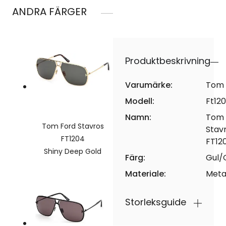
ANDRA FÄRGER
Produktbeskrivning
Varumärke:
Tom 
Modell:
Ft12
Namn:
Tom 
Tom Ford Stavros
Stav
FT1204
FT12
Shiny Deep Gold
Färg:
Gul/
Materiale:
Meta
Storleksguide