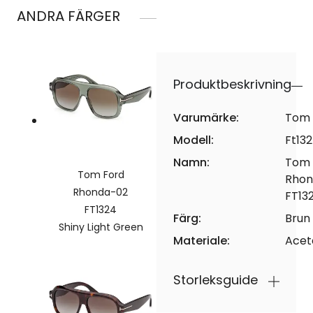
ANDRA FÄRGER
Produktbeskrivning
Varumärke:
Tom 
Modell:
Ft13
Namn:
Tom 
Tom Ford
Rhon
Rhonda-02
FT13
FT1324
Färg:
Brun
Shiny Light Green
Materiale:
Acet
Storleksguide