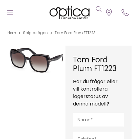
Hem
Solglasögon
Tom Ford Plum FT1223
Tom Ford
Plum FT1223
Har du frågor eller
vill kontrollera
lagerstatus av
denna modell?
Namn*
(Obligatoriskt)
Telefon*