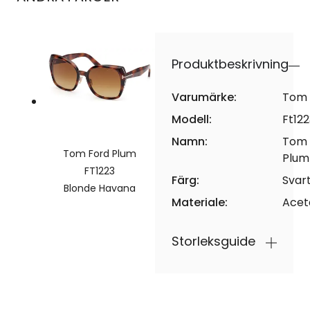
Produktbeskrivning
Varumärke:
Tom 
Modell:
Ft122
Namn:
Tom 
Tom Ford Plum
Plum
FT1223
Färg:
Svar
Blonde Havana
Materiale:
Acet
Storleksguide