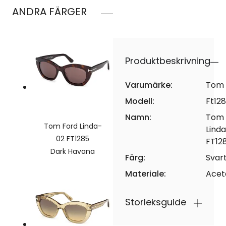
ANDRA FÄRGER
Produktbeskrivning
Varumärke:
Tom 
Modell:
Ft12
Namn:
Tom 
Tom Ford Linda-
Lind
02 FT1285
FT12
Dark Havana
Färg:
Svar
Materiale:
Acet
Storleksguide