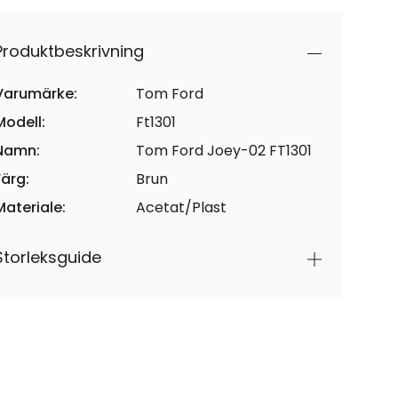
Produktbeskrivning
Varumärke:
Tom Ford
Modell:
Ft1301
Namn:
Tom Ford Joey-02 FT1301
Färg:
Brun
Materiale:
Acetat/Plast
Storleksguide