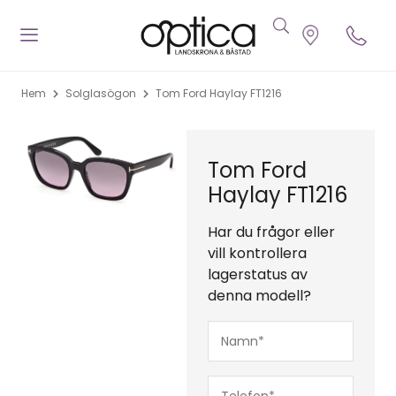
Hem
Solglasögon
Tom Ford Haylay FT1216
Tom Ford
Haylay FT1216
Har du frågor eller
vill kontrollera
lagerstatus av
denna modell?
Namn*
(Obligatoriskt)
Telefon*