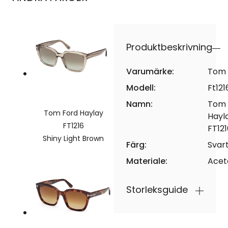
Produktbeskrivning
Varumärke:
Tom 
Modell:
Ft121
Namn:
Tom 
Tom Ford Haylay
Hayl
FT1216
FT121
Shiny Light Brown
Färg:
Svar
Materiale:
Acet
Storleksguide