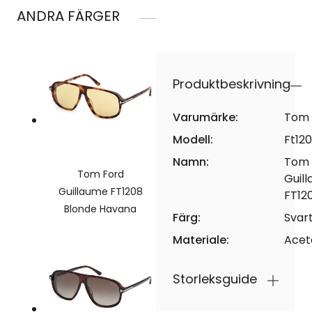
ANDRA FÄRGER
Produktbeskrivning
Varumärke:
Tom 
Modell:
Ft12
Namn:
Tom 
Tom Ford
Guil
Guillaume FT1208
FT12
Blonde Havana
Färg:
Svar
Materiale:
Acet
Storleksguide