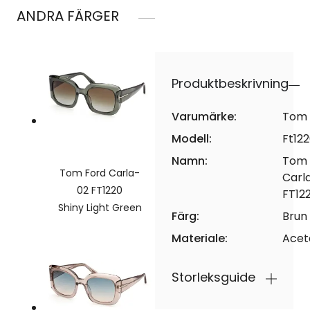
ANDRA FÄRGER
Produktbeskrivning
Varumärke:
Tom 
Modell:
Ft12
Namn:
Tom 
Tom Ford Carla-
Carl
02 FT1220
FT12
Shiny Light Green
Färg:
Brun
Materiale:
Acet
Storleksguide