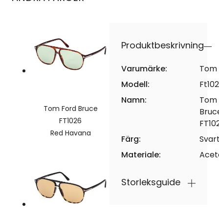
Produktbeskrivning
Varumärke:
Tom 
Modell:
Ft10
Namn:
Tom 
Tom Ford Bruce
Bruc
FT1026
FT10
Red Havana
Färg:
Svar
Materiale:
Acet
Storleksguide