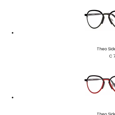
Theo Si
C 
Theo Si