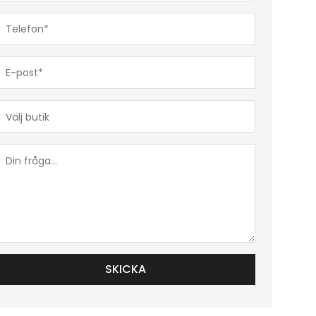
Telefon*
(Obligatoriskt)
E-
post*
(Obligatoriskt)
Butik*
(Obligatoriskt)
Din
fråga...