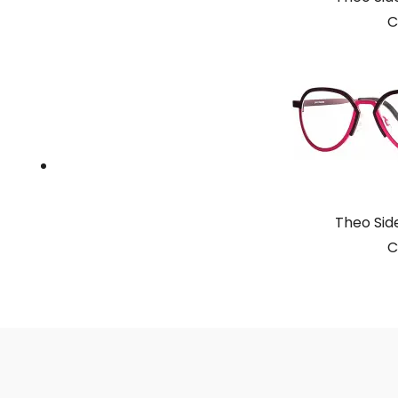
C
Theo Si
C