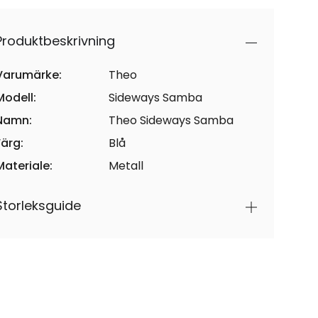
Produktbeskrivning
Varumärke:
Theo
Modell:
Sideways Samba
Namn:
Theo Sideways Samba
Färg:
Blå
Materiale:
Metall
Storleksguide