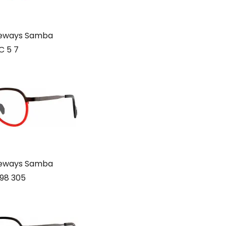
deways Samba
C 5 7
deways Samba
98 305