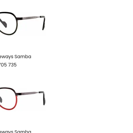
deways Samba
705 735
deways Samba