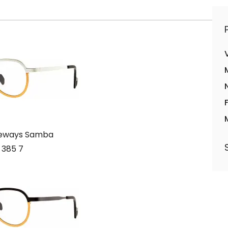
deways Samba
 385 7