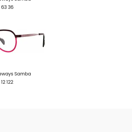
 63 36
deways Samba
 12 122