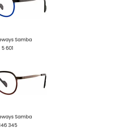
deways Samba
 5 601
deways Samba
346 345