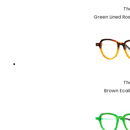
Th
Green Lined Ros
Th
Brown Ecail