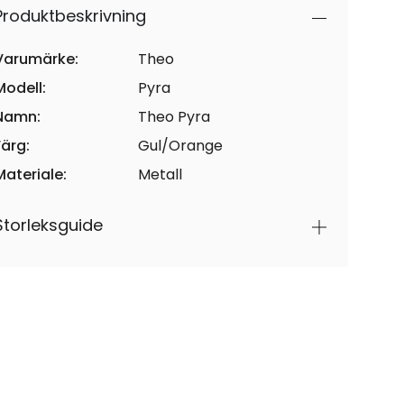
Produktbeskrivning
Varumärke:
Theo
Modell:
Pyra
Namn:
Theo Pyra
Färg:
Gul/Orange
Materiale:
Metall
Storleksguide