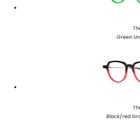
Th
Green Li
Th
Black/red Gra