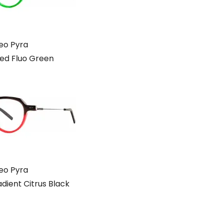
eo Pyra
ned Fluo Green
eo Pyra
dient Citrus Black