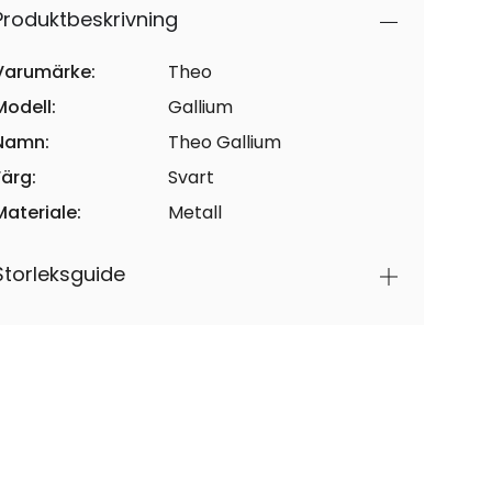
Produktbeskrivning
Varumärke:
Theo
Modell:
Gallium
Namn:
Theo Gallium
Färg:
Svart
Materiale:
Metall
Storleksguide