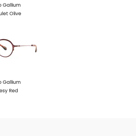
 Gallium
let Olive
 Gallium
esy Red