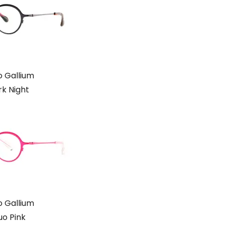
 Gallium
rk Night
 Gallium
uo Pink