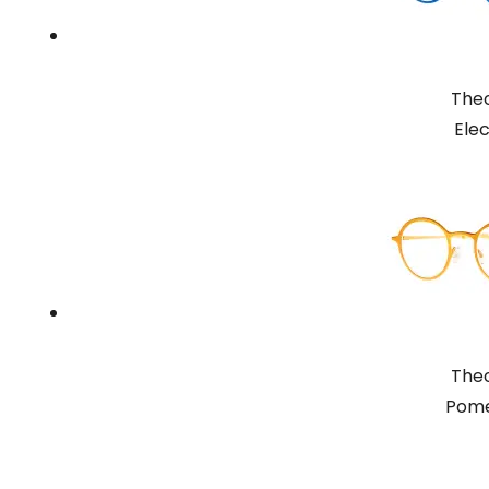
Theo
Elec
Theo
Pome