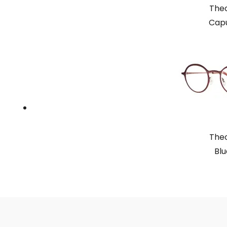
Theo
Capu
Theo
Blu