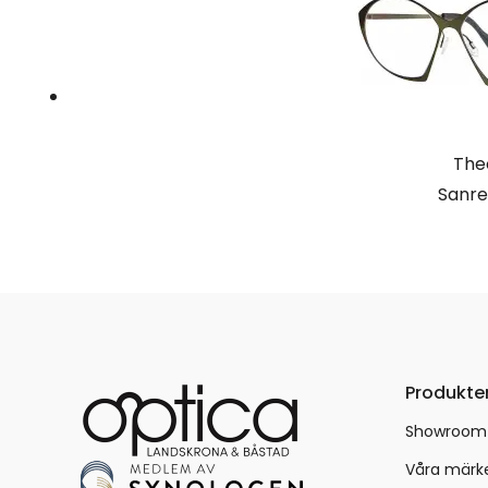
The
Sanr
Produkte
Showroom
Våra märk