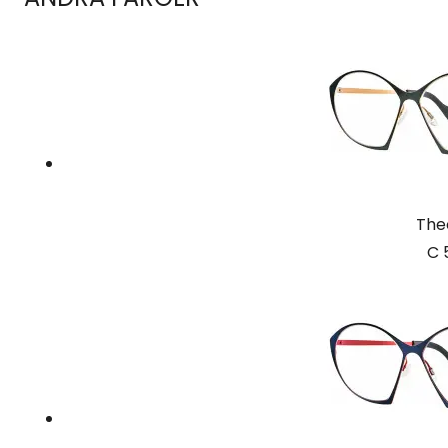
The
C 