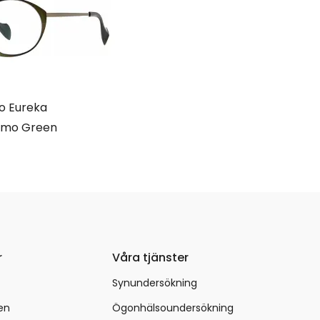
o Eureka
emo Green
r
Våra tjänster
Synundersökning
en
Ögonhälsoundersökning