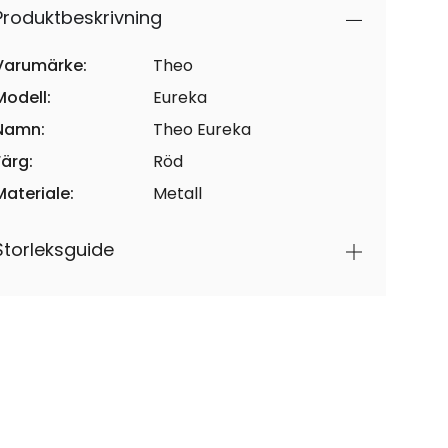
Produktbeskrivning
Varumärke:
Theo
Modell:
Eureka
Namn:
Theo Eureka
Färg:
Röd
Materiale:
Metall
Storleksguide