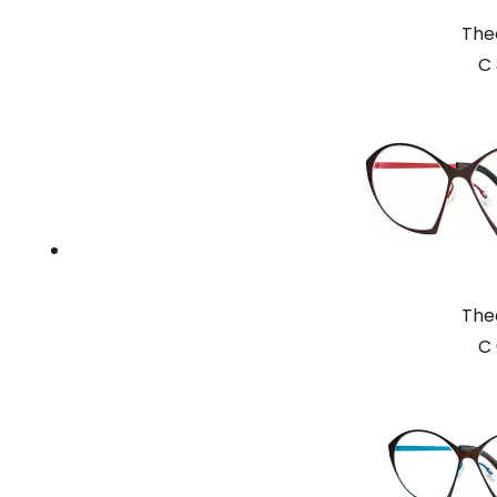
The
C 
The
C 