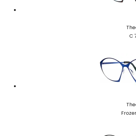
The
C 
The
Froze