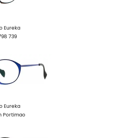
o Eureka
798 739
o Eureka
n Portimao