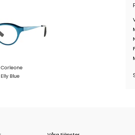
 Corleone
Elly Blue
r
Våra tjänster