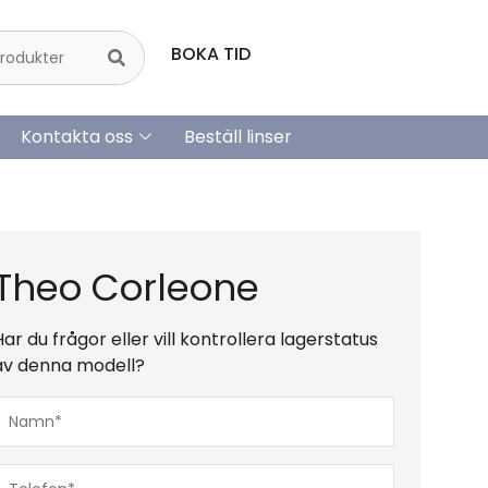
BOKA TID
Kontakta oss
Beställ linser
Theo Corleone
Har du frågor eller vill kontrollera lagerstatus
av denna modell?
Namn*
(Obligatoriskt)
Telefon*