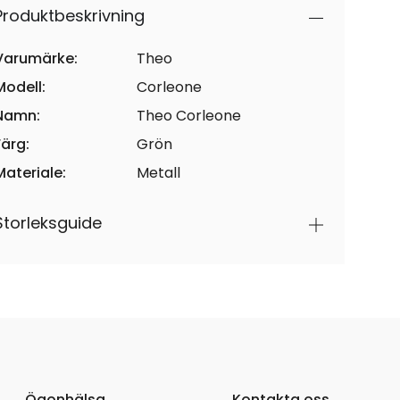
Produktbeskrivning
Varumärke:
Theo
Modell:
Corleone
Namn:
Theo Corleone
Färg:
Grön
Materiale:
Metall
Storleksguide
Ögonhälsa
Kontakta oss