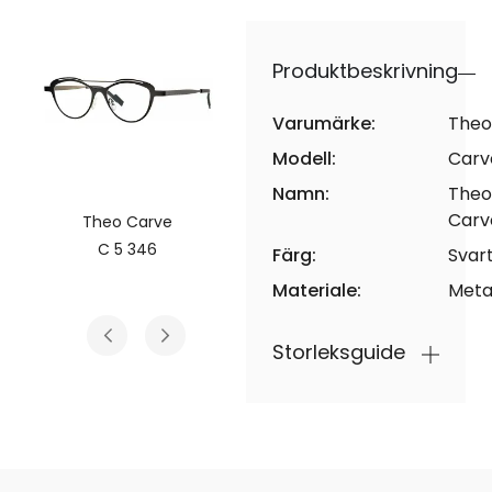
Produktbeskrivning
Varumärke:
Theo
Modell:
Carv
Namn:
Theo
Carv
Theo Carve
Theo Carve
C 5 346
C 506 7601
Färg:
Svar
Materiale:
Meta
Storleksguide