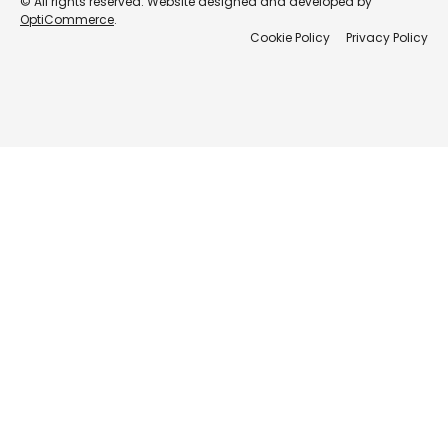
© All rights reserved. Website designed and developed by
OptiCommerce
.
Cookie Policy
Privacy Policy