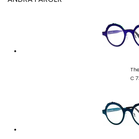
The
C 7