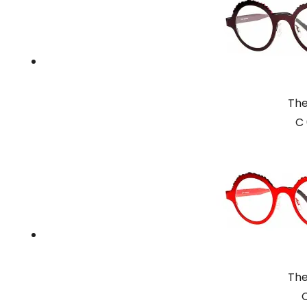
The
C 
The