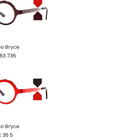
o Bryce
63 736
o Bryce
C 36 5