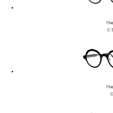
The
C 
The
C