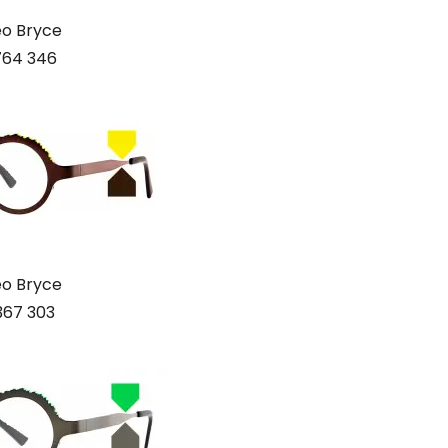
o Bryce
764 346
o Bryce
367 303