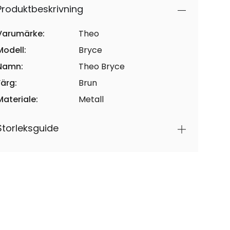
Produktbeskrivning
Varumärke:
Theo
Modell:
Bryce
Namn:
Theo Bryce
Färg:
Brun
Materiale:
Metall
Storleksguide