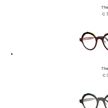
The
C 
The
C 