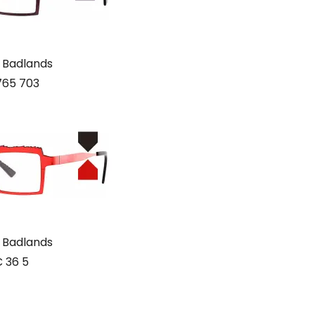
 Badlands
765 703
 Badlands
C 36 5