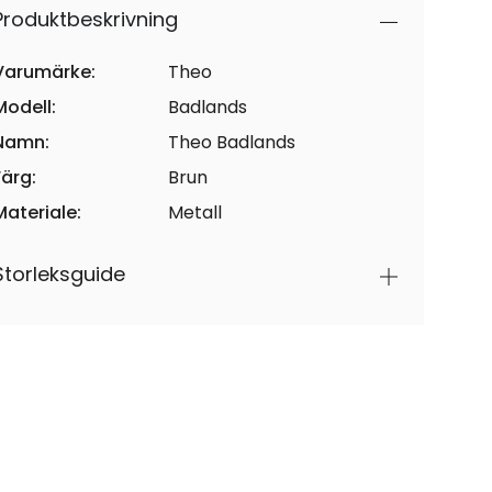
Produktbeskrivning
Varumärke:
Theo
Modell:
Badlands
Namn:
Theo Badlands
Färg:
Brun
Materiale:
Metall
Storleksguide