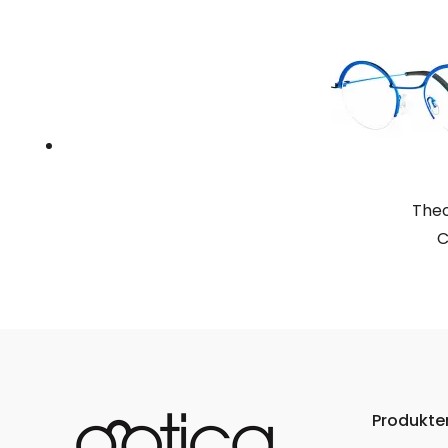
The
C
Produkte