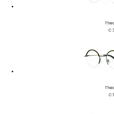
The
C 
The
C 