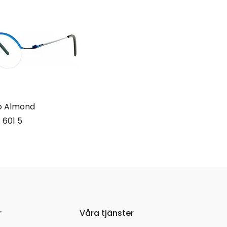
o Almond
 601 5
r
Våra tjänster