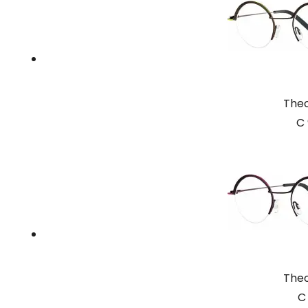
The
C 
The
C