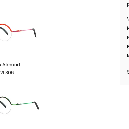
o Almond
 21 306