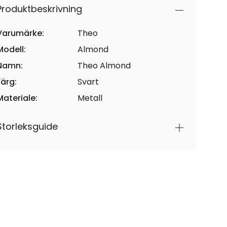
Produktbeskrivning
Varumärke:
Theo
Modell:
Almond
Namn:
Theo Almond
Färg:
Svart
Materiale:
Metall
Storleksguide