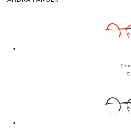
The
C