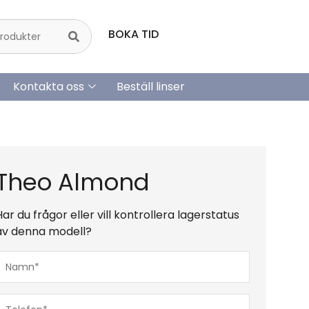
BOKA TID
Kontakta oss
Beställ linser
Theo Almond
Har du frågor eller vill kontrollera lagerstatus
av denna modell?
Namn*
(Obligatoriskt)
Telefon*