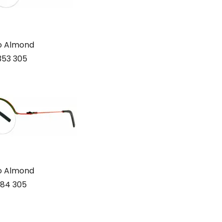
o Almond
353 305
o Almond
184 305