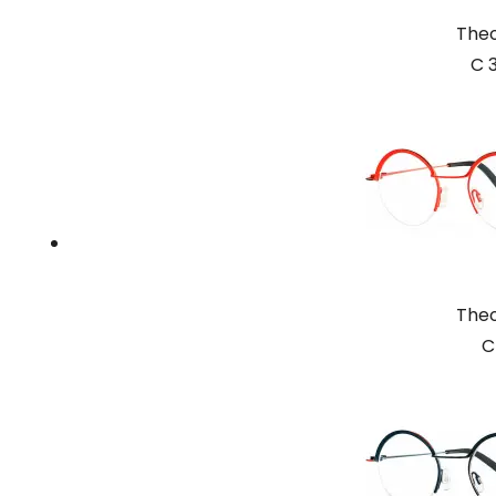
The
C 
The
C