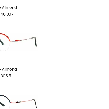
o Almond
346 307
o Almond
 305 5