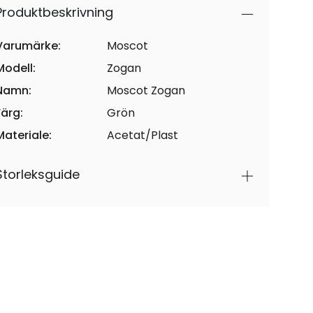
Produktbeskrivning
Varumärke:
Moscot
Modell:
Zogan
Namn:
Moscot Zogan
Färg:
Grön
Materiale:
Acetat/Plast
Storleksguide