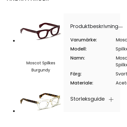
Produktbeskrivning
Varumärke:
Mosc
Modell:
Spilk
Namn:
Mosc
Moscot Spilkes
Spilk
Burgundy
Färg:
Svar
Materiale:
Acet
Storleksguide