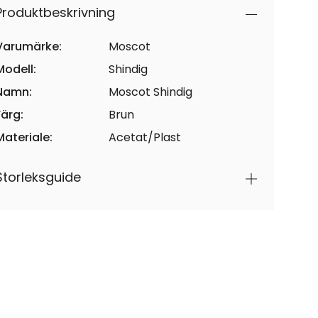
Produktbeskrivning
Varumärke:
Moscot
Modell:
Shindig
Namn:
Moscot Shindig
Färg:
Brun
Materiale:
Acetat/Plast
Storleksguide