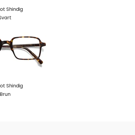
t Shindig
Svart
t Shindig
Brun