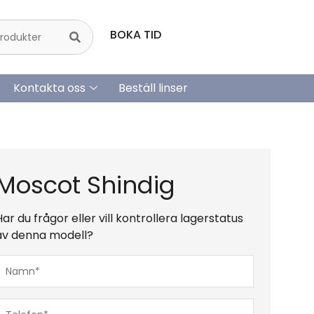
BOKA TID
Kontakta oss
Beställ linser
Moscot Shindig
Har du frågor eller vill kontrollera lagerstatus
av denna modell?
Namn*
(Obligatoriskt)
Telefon*