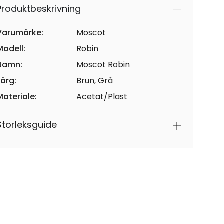
Produktbeskrivning
Varumärke:
Moscot
Modell:
Robin
Namn:
Moscot Robin
Färg:
Brun, Grå
Materiale:
Acetat/Plast
Storleksguide