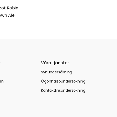
ot Robin
own Ale
r
Våra tjänster
Synundersökning
en
Ögonhälsoundersökning
Kontaktlinsundersökning