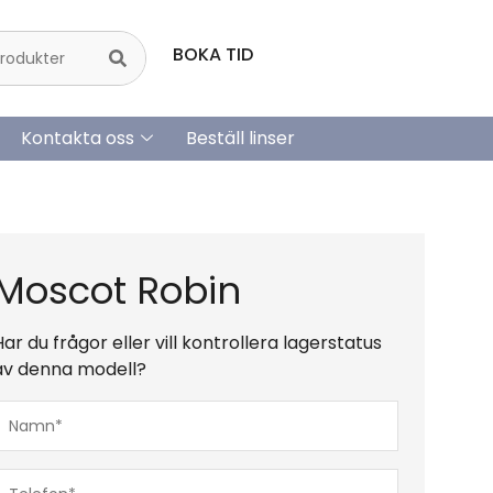
BOKA TID
Kontakta oss
Beställ linser
Moscot Robin
Har du frågor eller vill kontrollera lagerstatus
av denna modell?
Namn*
(Obligatoriskt)
Telefon*