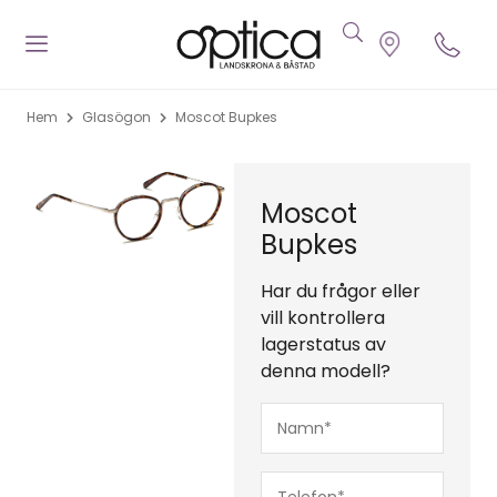
Hem
Glasögon
Moscot Bupkes
Moscot
Bupkes
Har du frågor eller
vill kontrollera
lagerstatus av
denna modell?
Namn*
(Obligatoriskt)
Telefon*