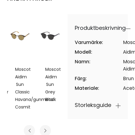
Produktbeskrivning
Varumärke:
Mosc
Modell:
Aidi
Namn:
Mosc
Aidi
t
Moscot
Moscot
Moscot
Moscot
Aidim
Aidim
Aidim
Aidim
Färg:
Brun
Sun
Sun
Sun
Sun
Materiale:
Acet
ilver
Classic
Grey
Black/silver
Classic
Havana/gunmetal
Black
Havana/gunm
Storleksguide
Cosmit
Cosmit