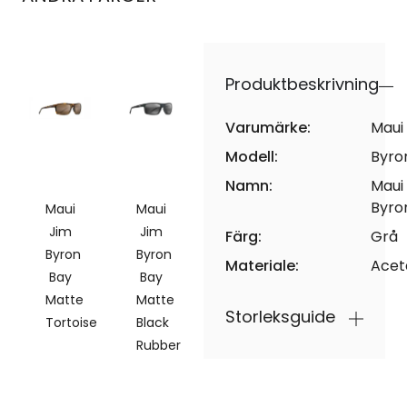
Produktbeskrivning
Varumärke:
Maui
Modell:
Byro
Namn:
Maui
Byro
Maui
Maui
Jim
Jim
Färg:
Grå
Byron
Byron
Materiale:
Acet
Bay
Bay
Matte
Matte
Storleksguide
Tortoise
Black
Rubber