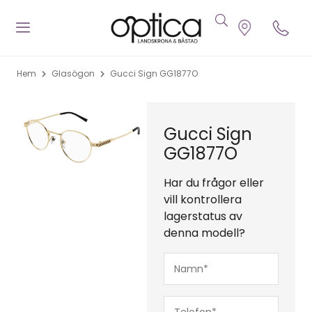
Hem
Glasögon
Gucci Sign GG1877O
Gucci Sign
GG1877O
Har du frågor eller
vill kontrollera
lagerstatus av
denna modell?
Namn*
(Obligatoriskt)
Telefon*