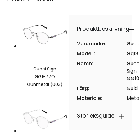
Produktbeskrivning
Varumärke:
Gucc
Modell:
Gg18
Namn:
Gucc
Gucci Sign
Sign
GG1877O
GG1
Gunmetal (003)
Färg:
Guld
Materiale:
Meta
Storleksguide