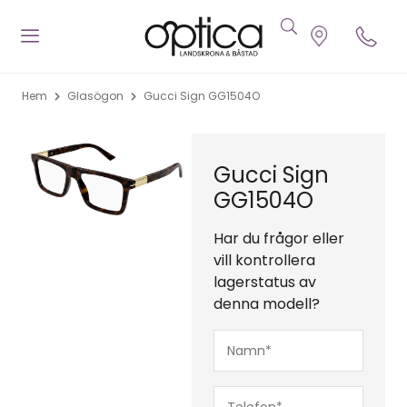
Hem
Glasögon
Gucci Sign GG1504O
Gucci Sign
GG1504O
Har du frågor eller
vill kontrollera
lagerstatus av
denna modell?
Namn*
(Obligatoriskt)
Telefon*