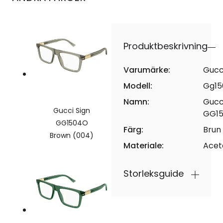
Produktbeskrivning
Varumärke:
Gucc
Modell:
Gg15
Namn:
Gucc
Gucci Sign
GG1
GG1504O
Färg:
Brun
Brown (004)
Materiale:
Acet
Storleksguide