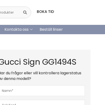
BOKA TID
Kontakta oss
Beställ linser
Gucci Sign GG1494S
Har du frågor eller vill kontrollera lagerstatus
av denna modell?
Namn*
(Obligatoriskt)
Telefon*