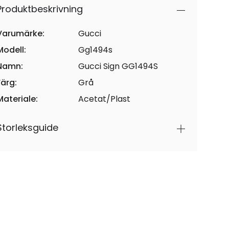
Produktbeskrivning
Varumärke:
Gucci
Modell:
Gg1494s
Namn:
Gucci Sign GG1494S
Färg:
Grå
Materiale:
Acetat/Plast
Storleksguide