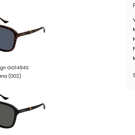
ign GG1494S
na (002)