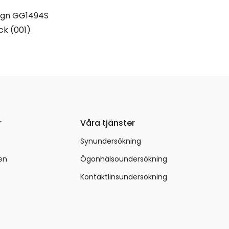
ign GG1494S
ck (001)
r
Våra tjänster
Synundersökning
en
Ögonhälsoundersökning
Kontaktlinsundersökning