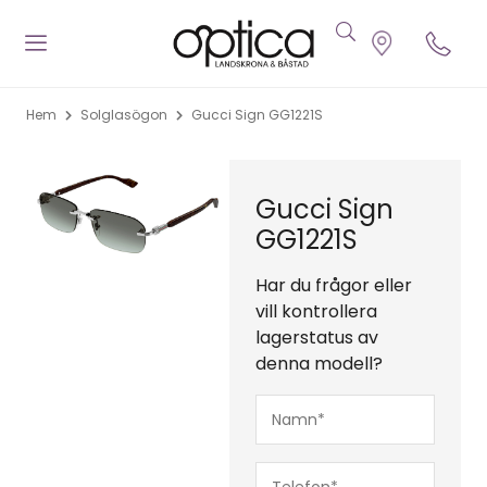
Hem
Solglasögon
Gucci Sign GG1221S
Gucci Sign
GG1221S
Har du frågor eller
vill kontrollera
lagerstatus av
denna modell?
Namn*
(Obligatoriskt)
Telefon*