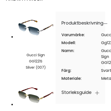
Produktbeskrivning
Varumärke:
Gucc
Modell:
Gg12
Namn:
Gucc
Gucci Sign
Sign
GG1221S
GG12
Silver (007)
Färg:
Svar
Materiale:
Meta
Storleksguide