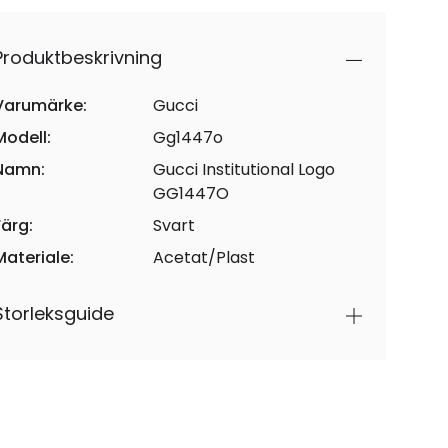
Produktbeskrivning
Varumärke:
Gucci
Modell:
Gg1447o
Namn:
Gucci Institutional Logo
GG1447O
Färg:
Svart
Materiale:
Acetat/Plast
Storleksguide