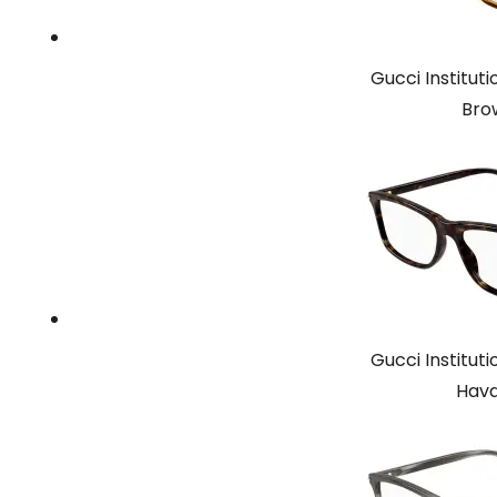
Gucci Institu
Bro
Gucci Institu
Hava