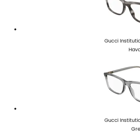
Gucci Institu
Hava
Gucci Institu
Gre