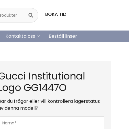
BOKA TID
Kontakta oss
Beställ linser
Gucci Institutional
Logo GG1447O
Har du frågor eller vill kontrollera lagerstatus
av denna modell?
Namn*
(Obligatoriskt)