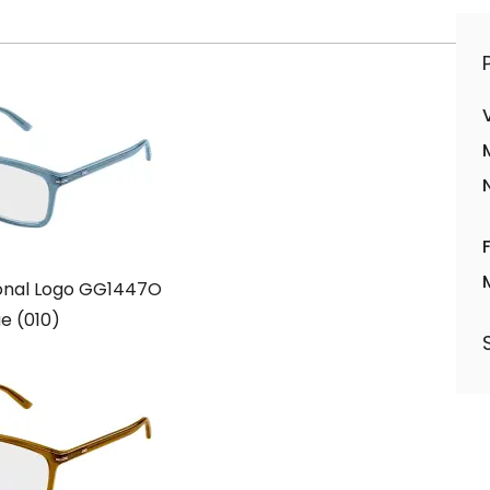
tional Logo GG1447O
ue (010)