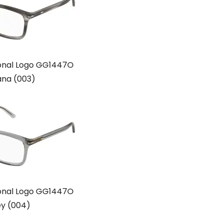
tional Logo GG1447O
na (003)
tional Logo GG1447O
y (004)