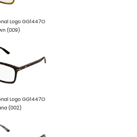
tional Logo GG1447O
wn (009)
tional Logo GG1447O
na (002)