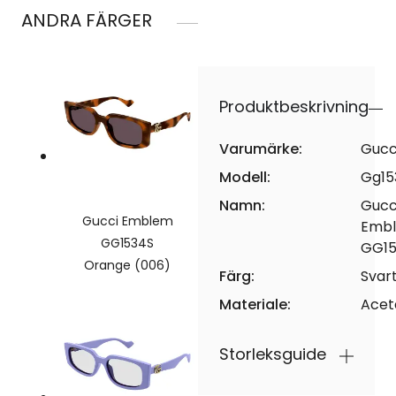
ANDRA FÄRGER
Produktbeskrivning
Varumärke:
Gucc
Modell:
Gg15
Namn:
Gucc
Gucci Emblem
Emb
GG1534S
GG15
Orange (006)
Färg:
Svar
Materiale:
Acet
Storleksguide