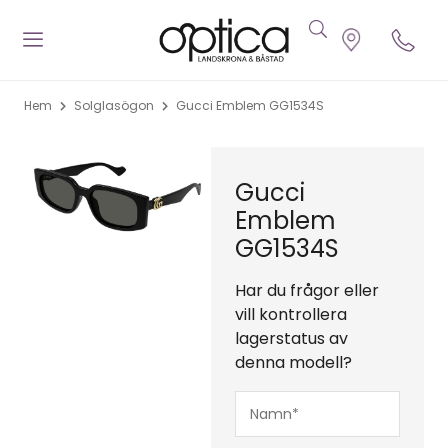
Hem
Solglasögon
Gucci Emblem GG1534S
Gucci
Emblem
GG1534S
Har du frågor eller
vill kontrollera
lagerstatus av
denna modell?
Namn*
(Obligatoriskt)