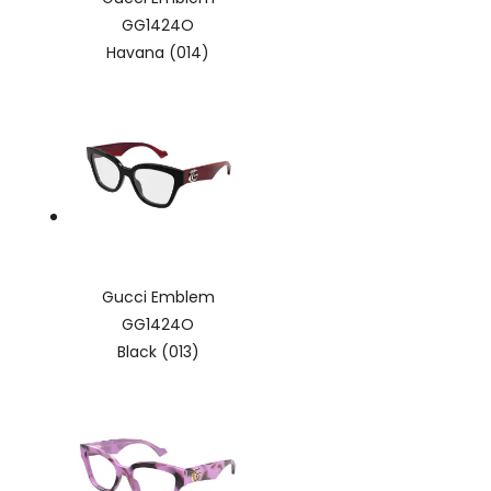
GG1424O
Havana (014)
Gucci Emblem
GG1424O
Black (013)