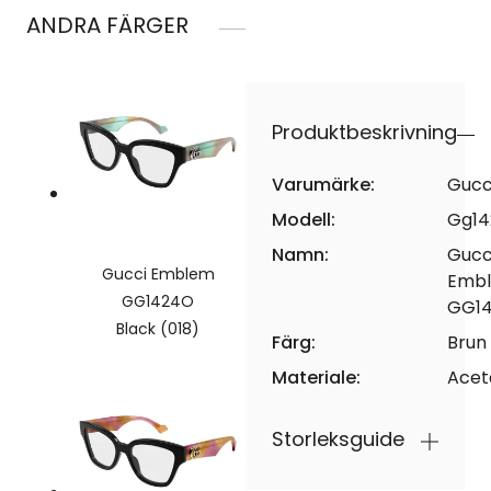
ANDRA FÄRGER
Produktbeskrivning
Varumärke:
Gucc
Modell:
Gg14
Namn:
Gucc
Gucci Emblem
Emb
GG1424O
GG1
Black (018)
Färg:
Brun
Materiale:
Acet
Storleksguide