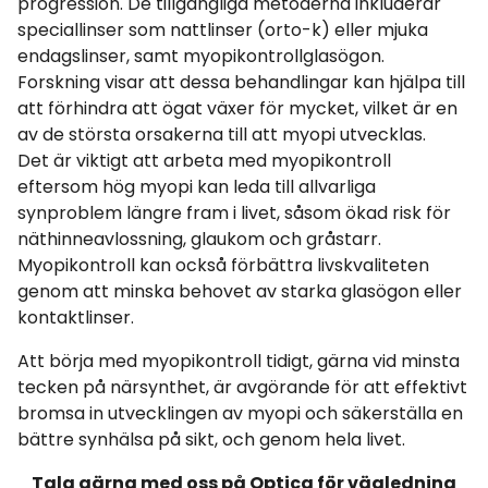
progression. De tillgängliga metoderna inkluderar
speciallinser som nattlinser (orto-k) eller mjuka
endagslinser, samt myopikontrollglasögon.
Forskning visar att dessa behandlingar kan hjälpa till
att förhindra att ögat växer för mycket, vilket är en
av de största orsakerna till att myopi utvecklas.
Det är viktigt att arbeta med myopikontroll
eftersom hög myopi kan leda till allvarliga
synproblem längre fram i livet, såsom ökad risk för
näthinneavlossning, glaukom och gråstarr.
Myopikontroll kan också förbättra livskvaliteten
genom att minska behovet av starka glasögon eller
kontaktlinser.
Att börja med myopikontroll tidigt, gärna vid minsta
tecken på närsynthet, är avgörande för att effektivt
bromsa in utvecklingen av myopi och säkerställa en
bättre synhälsa på sikt, och genom hela livet.
Tala gärna med oss på Optica för vägledning